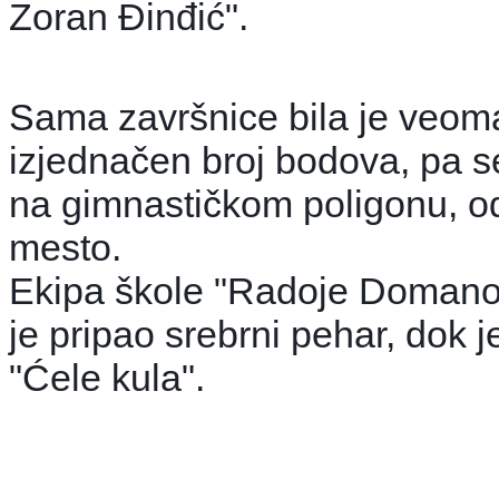
Zoran Đinđić".
Sama završnice bila je veoma
izjednačen broj bodova, pa
na gimnastičkom poligonu, odl
mesto.
Ekipa škole "Radoje Domanović
je pripao srebrni pehar, dok
"Ćele kula".