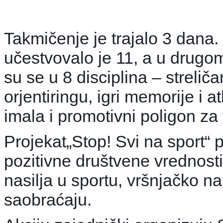
Takmičenje je trajalo 3 dana
učestvovalo je 11, a u drugom
su se u 8 disciplina – streliča
orjentiringu, igri memorije i at
imala i promotivni poligon za 
Projekat„Stop! Svi na sport“ p
pozitivne društvene vrednosti
nasilja u sportu, vršnjačko n
saobraćaju.